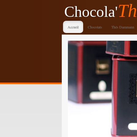
Th
Chocola'
Accueil
Chocolats
Thés Dammann