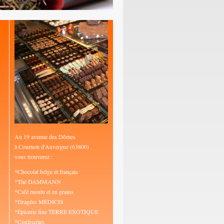
Au 19 avenue des Dômes
à Cournon d'Auvergne (63800)
vous trouverez :
*Chocolat belge et français
*Thé DAMMANN
*Café moulu et en grains
*Dragées MÉDICIS
*Épicerie fine TERRE EXOTIQUE
*Confiseries