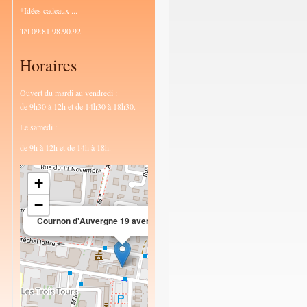
*Idées cadeaux ...
Tél 09.81.98.90.92
Horaires
Ouvert du mardi au vendredi :
de 9h30 à 12h et de 14h30 à 18h30.
Le samedi :
de 9h à 12h et de 14h à 18h.
+
−
×
Cournon d'Auvergne 19 avenue des Dômes