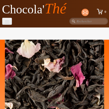
Thé
Chocola'
0
Accueil
Chocolats
Thés Dammann