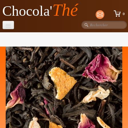
Thé
Chocola'
0
Accueil
Chocolats
Thés Dammann