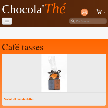
Thé
Chocola'
0
Accueil
La boutique
Café tasses
Chocolats
Thés Dammann
Autour du thé
Cafés
Café-tasses
Cruzilles
Sachet 20 mini-tablettes
Confitures Favols