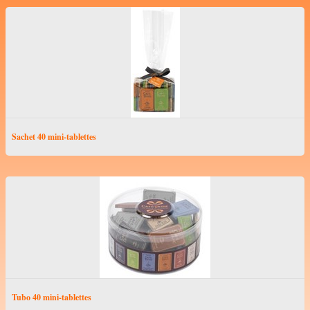
Dragées Médicis
Monbana
Paris caramel
Terre Exotique
Contact
Sachet 40 mini-tablettes
Forum
Tubo 40 mini-tablettes