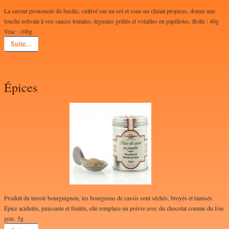
La saveur prononcée du basilic, cultivé sur un sol et sous un climat propices, donne une
Dragées Médicis
touche estivale à vos sauces tomates, légumes grillés et volailles en papillotes. Boîte : 40g
Vrac : 100g
Monbana
Suite...
Paris caramel
Terre Exotique
Épices
Contact
Forum
Produit du terroir bourguignon, les bourgeons de cassis sont séchés, broyés et tamisés.
Épice acidulée, puissante et fruitée, elle remplace un poivre avec du chocolat comme du foie
gras. 5g